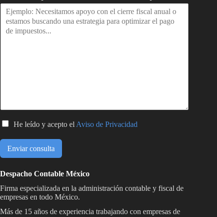
C
He leído y acepto el
Aviso de Privacidad
a
s
Enviar consulta
i
l
l
Despacho Contable México
a
Firma especializada en la administración contable y fiscal de
s
empresas en todo México.
d
e
Más de 15 años de experiencia trabajando con empresas de