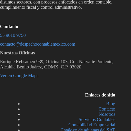
distintos sectores, con procesos enfocados en orden contable,
v
cumplimiento fiscal y control administrativo.
e
r
i
f
Contacto
i
55 9010 9750
c
a
contacto@despachocontablemexico.com
c
Nuestras Oficinas
i
ó
Enrique Rébsamen 939, Oficina 103, Col. Narvarte Poniente,
n
Alcaldía Benito Juárez, CDMX, C.P. 03020
*
Ver en Google Maps
Enlaces de sitio
Blog
Contacto
Nosotros
Servicios Contables
Contabilidad Empresarial
Catálogo de aduanas del SAT