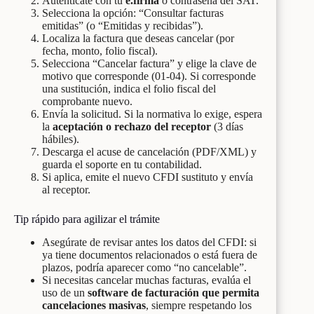
Autentícate con tu
e.firma
o contraseña del SAT.
Selecciona la opción: “Consultar facturas
emitidas” (o “Emitidas y recibidas”).
Localiza la factura que deseas cancelar (por
fecha, monto, folio fiscal).
Selecciona “Cancelar factura” y elige la clave de
motivo que corresponde (01-04). Si corresponde
una sustitución, indica el folio fiscal del
comprobante nuevo.
Envía la solicitud. Si la normativa lo exige, espera
la
aceptación o rechazo del receptor
(3 días
hábiles).
Descarga el acuse de cancelación (PDF/XML) y
guarda el soporte en tu contabilidad.
Si aplica, emite el nuevo CFDI sustituto y envía
al receptor.
Tip rápido para agilizar el trámite
Asegúrate de revisar antes los datos del CFDI: si
ya tiene documentos relacionados o está fuera de
plazos, podría aparecer como “no cancelable”.
Si necesitas cancelar muchas facturas, evalúa el
uso de un
software de facturación que permita
cancelaciones masivas
, siempre respetando los