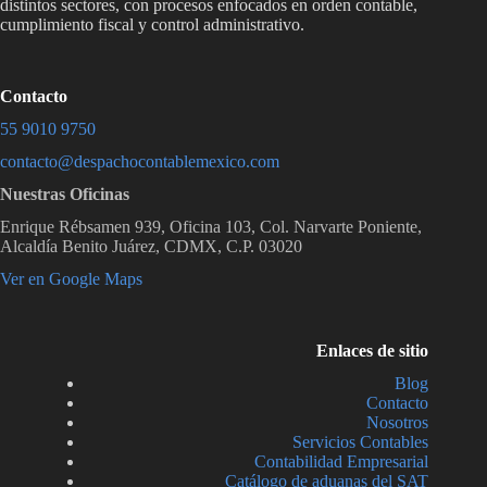
distintos sectores, con procesos enfocados en orden contable,
v
cumplimiento fiscal y control administrativo.
e
r
i
f
Contacto
i
55 9010 9750
c
a
contacto@despachocontablemexico.com
c
Nuestras Oficinas
i
ó
Enrique Rébsamen 939, Oficina 103, Col. Narvarte Poniente,
n
Alcaldía Benito Juárez, CDMX, C.P. 03020
*
Ver en Google Maps
Enlaces de sitio
Blog
Contacto
Nosotros
Servicios Contables
Contabilidad Empresarial
Catálogo de aduanas del SAT