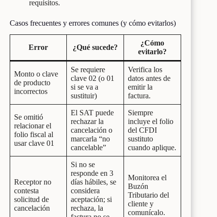
requisitos.
Casos frecuentes y errores comunes (y cómo evitarlos)
¿Cómo
Error
¿Qué sucede?
evitarlo?
Se requiere
Verifica los
Monto o clave
clave 02 (o 01
datos antes de
de producto
si se va a
emitir la
incorrectos
sustituir)
factura.
El SAT puede
Siempre
Se omitió
rechazar la
incluye el folio
relacionar el
cancelación o
del CFDI
folio fiscal al
marcarla “no
sustituto
usar clave 01
cancelable”
cuando aplique.
Si no se
responde en 3
Monitorea el
Receptor no
días hábiles, se
Buzón
contesta
considera
Tributario del
solicitud de
aceptación; si
cliente y
cancelación
rechaza, la
comunícalo.
factura no se