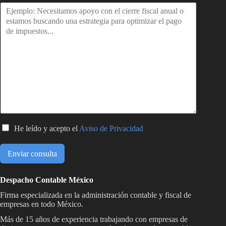
C
He leído y acepto el
Aviso de Privacidad
a
s
Enviar consulta
i
l
l
Despacho Contable México
a
Firma especializada en la administración contable y fiscal de
s
empresas en todo México.
d
e
Más de 15 años de experiencia trabajando con empresas de