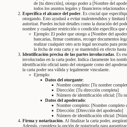
de [tu dirección], otorgo poder a [Nombre del apod
todos los asuntos legales y financieros relacionados 
Especifica el alcance del poder
. Es crucial que especifiq
otorgando. Esto ayudará a evitar malentendidos y limitará 
autorizar. Puedes incluir detalles como la duración del pod
nombre y cualquier restricción o condición específica que
Ejemplo: El poder que otorgo a [Nombre del apoderad
bancarias, firmar contratos, recoger documentos lega
realizar cualquier otro acto legal necesario para prot
la fecha de esta carta y se mantendrá en efecto hasta 
Identificación precisa de las partes involucradas
. Es es
involucradas en la carta poder. Indica claramente los nomb
identificación oficial tanto del otorgante como del apodera
la carta poder sea válida y legalmente vinculante.
Ejemplo:
Datos del otorgante
:
Nombre completo: [Tu nombre complet
Dirección: [Tu dirección completa]
Número de identificación oficial: [Tu nú
Datos del apoderado
:
Nombre completo: [Nombre completo d
Dirección: [Dirección del apoderado]
Número de identificación oficial: [Núme
Firma y notarización
. Al finalizar la carta poder, asegúr
Además, considera la opción de notarizarla para garantizar 