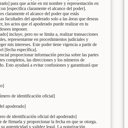
erado] para que actúe en mi nombre y representación en
con [especifica claramente el alcance del poder].
ues claramente el alcance del poder que estás
las facultades del apoderado solo a las áreas que deseas
er, los actos que el apoderado puede realizar en tu
 desees imponer.
o] incluye, pero no se limita a, realizar transacciones
les, representarme en procedimientos judiciales y
eger mis intereses. Este poder tiene vigencia a partir de
el [fecha específica].
encial proporcionar información precisa sobre las partes
res completos, las direcciones y los números de
do. Esto ayudará a evitar confusiones y garantizará que
o]
mero de identificación oficial]
el apoderado]
ro de identificación oficial del apoderado]
ate de firmarla y proporcionar la fecha en que se otorga.
su autenticidad y validez legal. La notarización