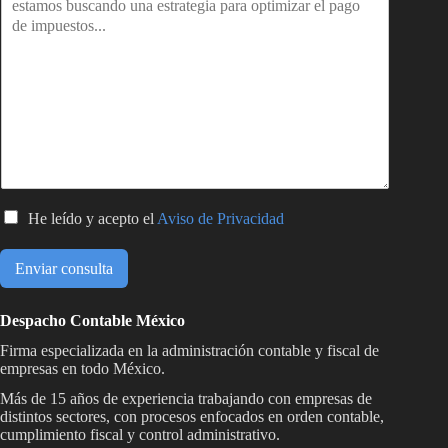
C
He leído y acepto el
Aviso de Privacidad
a
s
Enviar consulta
i
l
l
Despacho Contable México
a
Firma especializada en la administración contable y fiscal de
s
empresas en todo México.
d
e
Más de 15 años de experiencia trabajando con empresas de
distintos sectores, con procesos enfocados en orden contable,
v
cumplimiento fiscal y control administrativo.
e