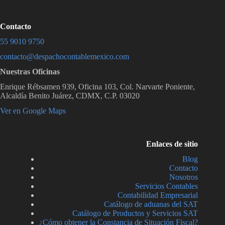
r
i
f
Contacto
i
55 9010 9750
c
a
contacto@despachocontablemexico.com
c
Nuestras Oficinas
i
ó
Enrique Rébsamen 939, Oficina 103, Col. Narvarte Poniente,
n
Alcaldía Benito Juárez, CDMX, C.P. 03020
*
Ver en Google Maps
Enlaces de sitio
Blog
Contacto
Nosotros
Servicios Contables
Contabilidad Empresarial
Catálogo de aduanas del SAT
Catálogo de Productos y Servicios SAT
¿Cómo obtener la Constancia de Situación Fiscal?