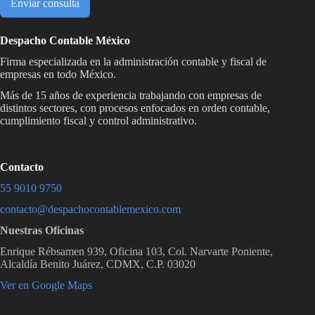
Enviar consulta
i
l
l
Despacho Contable México
a
Firma especializada en la administración contable y fiscal de
s
empresas en todo México.
d
e
Más de 15 años de experiencia trabajando con empresas de
distintos sectores, con procesos enfocados en orden contable,
v
cumplimiento fiscal y control administrativo.
e
r
i
f
Contacto
i
55 9010 9750
c
a
contacto@despachocontablemexico.com
c
Nuestras Oficinas
i
ó
Enrique Rébsamen 939, Oficina 103, Col. Narvarte Poniente,
n
Alcaldía Benito Juárez, CDMX, C.P. 03020
*
Ver en Google Maps